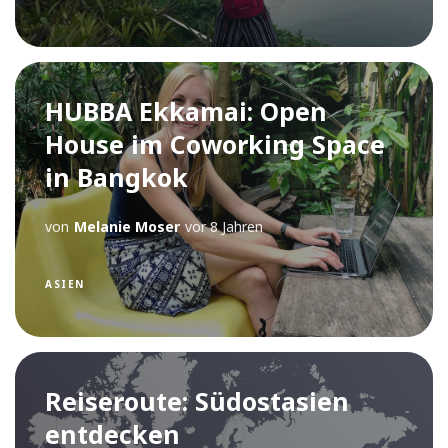
HUBBA Ekkamai: Open
House im Coworking Space
in Bangkok
von
Melanie Moser
vor 8 Jahren
ASIEN
Reiseroute: Südostasien
entdecken