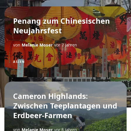
Penang zum Chinesischen
Neujahrsfest
von
Melanie Moser
vor 7 Jahren
ASIEN
Cameron Highlands:
Zwischen Teeplantagen und
Erdbeer-Farmen
von
Melanie Moser
vor 8 Jahren