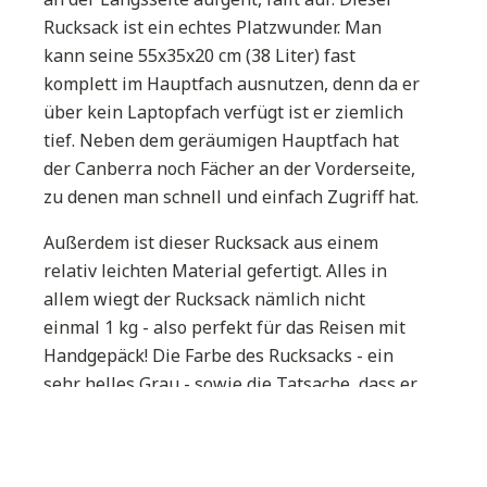
Rucksack ist ein echtes Platzwunder. Man
kann seine 55x35x20 cm (38 Liter) fast
komplett im Hauptfach ausnutzen, denn da er
über kein Laptopfach verfügt ist er ziemlich
tief. Neben dem geräumigen Hauptfach hat
der Canberra noch Fächer an der Vorderseite,
zu denen man schnell und einfach Zugriff hat.
Außerdem ist dieser Rucksack aus einem
relativ leichten Material gefertigt. Alles in
allem wiegt der Rucksack nämlich nicht
einmal 1 kg - also perfekt für das Reisen mit
Handgepäck! Die Farbe des Rucksacks - ein
sehr helles Grau - sowie die Tatsache, dass er
nicht wasserabweisend ist, lassen mich jedoch
annehmen, dass der Cabin Max Canberra
ziemlich leicht dreckig wird und aufgrund des