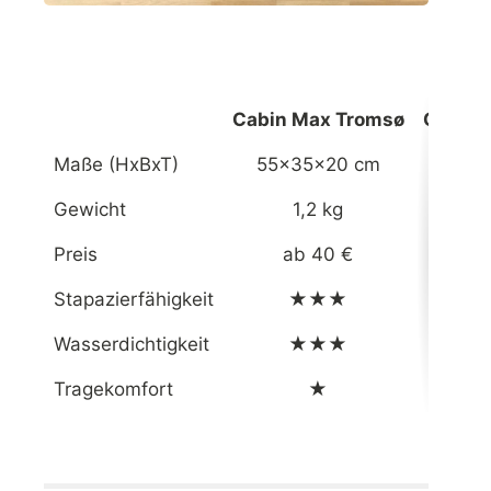
Cabin Max Tromsø
Cabin 
Maße (HxBxT)
55x35x20 cm
55x
Gewicht
1,2 kg
Preis
ab 40 €
Stapazierfähigkeit
★★★
Wasserdichtigkeit
★★★
Tragekomfort
★