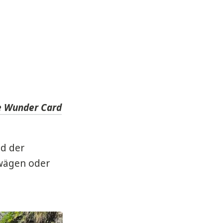
e Wunder Card
nd der
rwägen oder