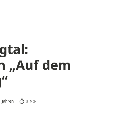
gtal:
n „Auf dem
“
6 Jahren
5 MIN