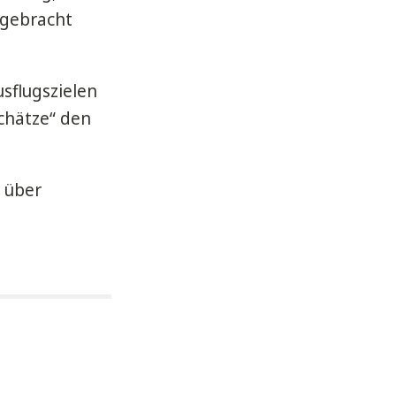
 gebracht
sflugszielen
chätze“ den
 über
s