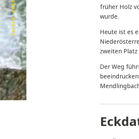
REISEN. ARBEITEN. LEBEN.
früher Holz v
wurde.
Heute ist es 
Niederösterre
zweiten Platz
Der Weg führt
beeindrucken
Mendlingbach
Eckda