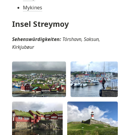
Mykines
Insel Streymoy
Sehenswürdigkeiten:
Tórshavn, Saksun,
Kirkjubøur