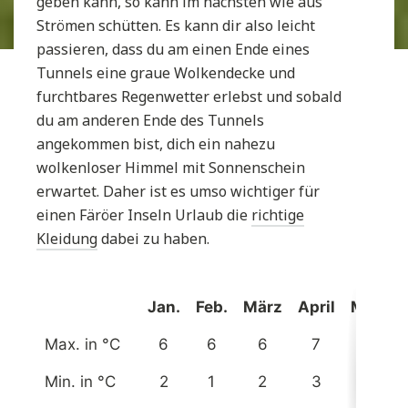
geben kann, so kann im nächsten wie aus
Strömen schütten. Es kann dir also leicht
passieren, dass du am einen Ende eines
Tunnels eine graue Wolkendecke und
furchtbares Regenwetter erlebst und sobald
du am anderen Ende des Tunnels
angekommen bist, dich ein nahezu
wolkenloser Himmel mit Sonnenschein
erwartet. Daher ist es umso wichtiger für
einen Färöer Inseln Urlaub die
richtige
Kleidung
dabei zu haben.
Jan.
Feb.
März
April
Mai
J
Max. in °C
6
6
6
7
9
Min. in °C
2
1
2
3
5