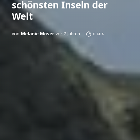
schönsten Inseln der
Welt
von
Melanie Moser
vor 7 Jahren
8 MIN